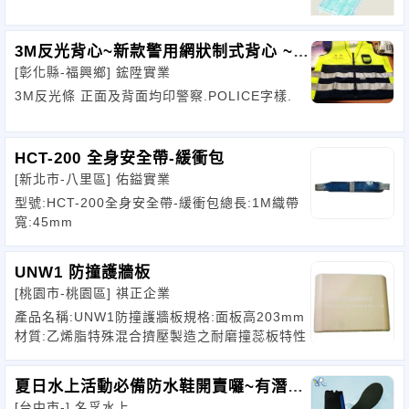
3M反光背心~新款警用網狀制式背心 ~有
[彰化縣-福興鄉]
鋐陞實業
口袋
3M反光條 正面及背面均印警察.POLICE字樣.
HCT-200 全身安全帶-緩衝包
[新北市-八里區]
佑鎰實業
型號:HCT-200全身安全帶-緩衝包總長:1M織帶
寬:45mm
UNW1 防撞護牆板
[桃園市-桃園區]
祺正企業
產品名稱:UNW1防撞護牆板規格:面板高203mm
材質:乙烯脂特殊混合擠壓製造之耐磨撞蕊板特性
夏日水上活動必備防水鞋開賣囉~有潛水
[台中市-]
名孚水上