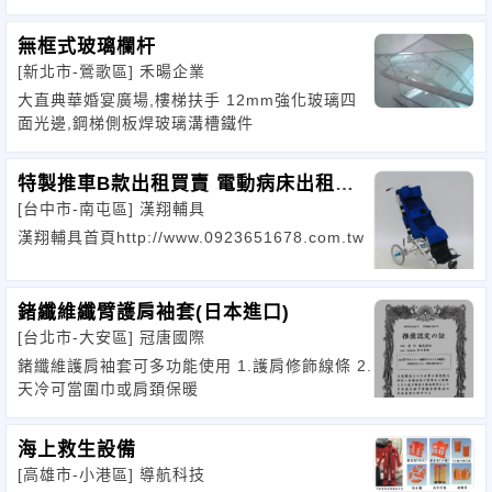
無框式玻璃欄杆
[新北市-鶯歌區]
禾暘企業
大直典華婚宴廣場,樓梯扶手 12mm強化玻璃四
面光邊,鋼梯側板焊玻璃溝槽鐵件
特製推車B款出租買賣 電動病床出租買
[台中市-南屯區]
漢翔輔具
賣33
漢翔輔具首頁http://www.0923651678.com.tw
鍺纖維纖臂護肩袖套(日本進口)
[台北市-大安區]
冠唐國際
鍺纖維護肩袖套可多功能使用 1.護肩修飾線條 2.
天冷可當圍巾或肩頚保暖
海上救生設備
[高雄市-小港區]
導航科技