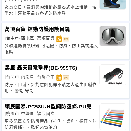
鞋,泛舟鞋,衝浪鞋,溯溪鞋
炎炎夏日，最消暑的活動必屬各式水上活動！名
孚水上運動用品有各式的防水鞋
萬項百貨-運動防護用護目鏡
[台中市-西屯區]
萬項百貨
多款運動防護眼鏡 可遮陽、防風、防止異物進入
眼睛..
黑鷹 轟天雷電擊棒(BE-999TS)
[台北市-內湖區]
台圻企業
防身、阻嚇、針對意圖犯罪不軌之人産生阻嚇作
用。 警衛.守衛.
穎辰國際-PC58U-H型鋼防護條-PU兒童
[桃園市-中壢區]
穎辰國際
防護
更多兒童安全防護產品（柱角、桌角、牆面、消
防箱邊條），歡迎來電洽詢