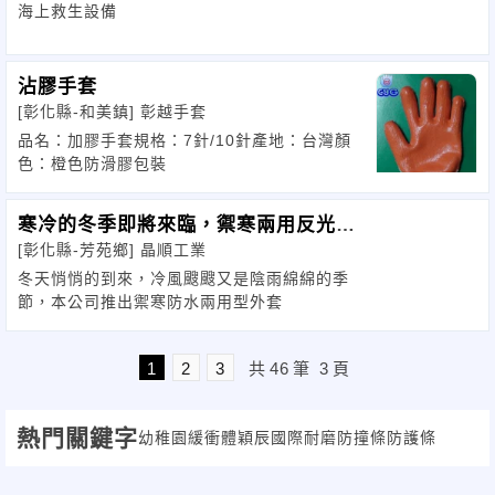
海上救生設備
沾膠手套
[彰化縣-和美鎮]
彰越手套
品名：加膠手套規格：7針/10針產地：台灣顏
色：橙色防滑膠包裝
寒冷的冬季即將來臨，禦寒兩用反光外
[彰化縣-芳苑鄉]
晶順工業
套您準備了嗎
冬天悄悄的到來，冷風颼颼又是陰雨綿綿的季
節，本公司推出禦寒防水兩用型外套
1
2
3
共
46
筆
3
頁
熱門關鍵字
幼稚園
緩衝體
穎辰國際
耐磨
防撞條
防護條