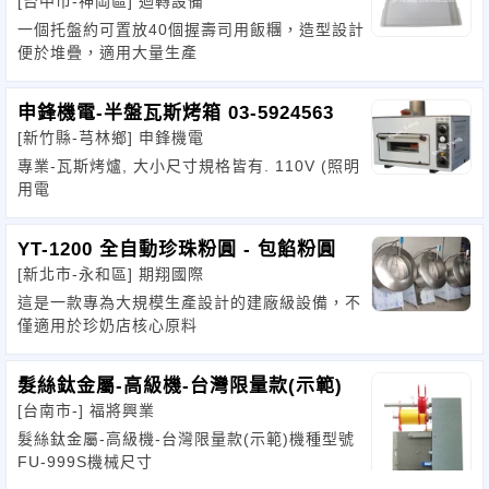
[台中市-神岡區]
迴轉設備
一個托盤約可置放40個握壽司用飯糰，造型設計
便於堆疊，適用大量生產
申鋒機電-半盤瓦斯烤箱 03-5924563
[新竹縣-芎林鄉]
申鋒機電
專業-瓦斯烤爐, 大小尺寸規格皆有. 110V (照明
用電
YT-1200 全自動珍珠粉圓 - 包餡粉圓
[新北市-永和區]
期翔國際
這是一款專為大規模生產設計的建廠級設備，不
僅適用於珍奶店核心原料
髮絲鈦金屬-高級機-台灣限量款(示範)
[台南市-]
福將興業
髮絲鈦金屬-高級機-台灣限量款(示範)機種型號
FU-999S機械尺寸