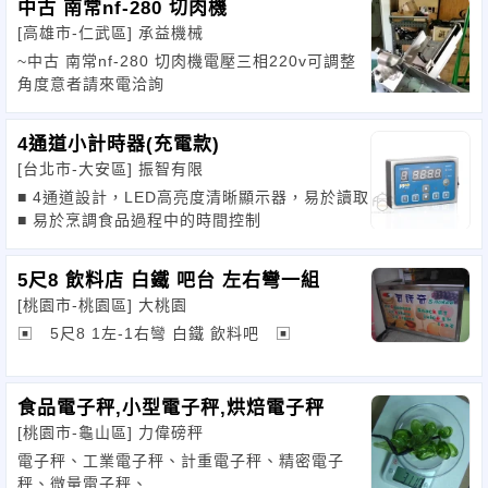
中古 南常nf-280 切肉機
[高雄市-仁武區]
承益機械
~中古 南常nf-280 切肉機電壓三相220v可調整
角度意者請來電洽詢
4通道小計時器(充電款)
[台北市-大安區]
振智有限
■ 4通道設計，LED高亮度清晰顯示器，易於讀取
■ 易於烹調食品過程中的時間控制
5尺8 飲料店 白鐵 吧台 左右彎一組
[桃園市-桃園區]
大桃園
▣ 5尺8 1左-1右彎 白鐵 飲料吧 ▣
食品電子秤,小型電子秤,烘焙電子秤
[桃園市-龜山區]
力偉磅秤
電子秤、工業電子秤、計重電子秤、精密電子
秤、微量電子秤、