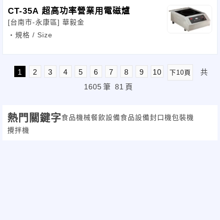
CT-35A 超高功率營業用電磁爐
[台南市-永康區]
華毅金
‧規格 / Size
1
2
3
4
5
6
7
8
9
10
共
下10頁
1605
筆
81
頁
熱門關鍵字
食品機械
餐飲設備
食品設備
封口機
包裝機
攪拌機