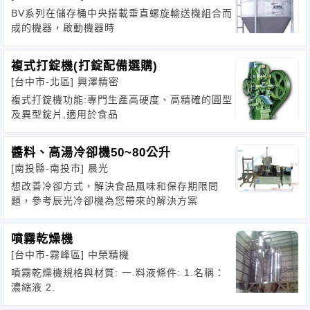
BV系列在儲存桶中央搭載垂直螺旋輸送機組合而
成的機器，啟動機器時
複式打錠機(打錠配備選購)
[台中市-北區]
興澤精密
複式打錠機功能:專門生產高硬度、高精確的圓型
及異型錠片,適用於食品
醬料、高湯冷卻機50~80公升
[南投縣-南投市]
晨光
想改善冷卻方式，解決食品風味和保存期限問
題，參考辰光冷卻機為您帶來的解決方案
噴霧乾燥機
[台中市-霧峰區]
中榮精機
噴霧乾燥機規格與材質: 一.料液條件: 1.名稱：
濃縮液 2.