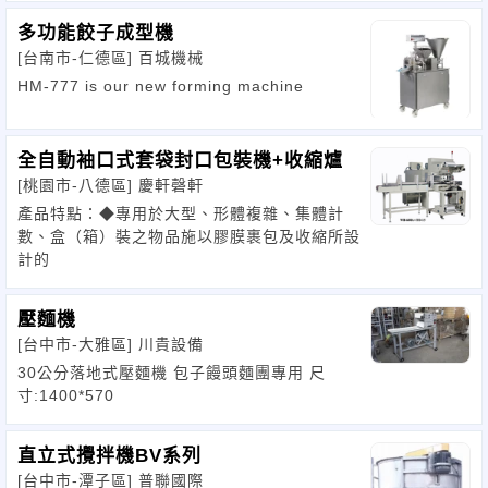
多功能餃子成型機
[台南市-仁德區]
百城機械
HM-777 is our new forming machine
全自動袖口式套袋封口包裝機+收縮爐
[桃園市-八德區]
慶軒磬軒
產品特點：◆專用於大型、形體複雜、集體計
數、盒（箱）裝之物品施以膠膜裹包及收縮所設
計的
壓麵機
[台中市-大雅區]
川貴設備
30公分落地式壓麵機 包子饅頭麵團專用 尺
寸:1400*570
直立式攪拌機BV系列
[台中市-潭子區]
普聯國際