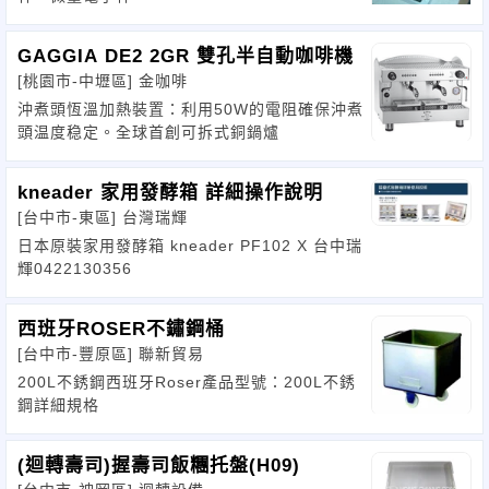
GAGGIA DE2 2GR 雙孔半自動咖啡機
[桃園市-中壢區]
金咖啡
沖煮頭恆溫加熱裝置：利用50W的電阻確保沖煮
頭温度稳定。全球首創可拆式銅鍋爐
kneader 家用發酵箱 詳細操作說明
[台中市-東區]
台灣瑞輝
日本原裝家用發酵箱 kneader PF102 X 台中瑞
輝0422130356
西班牙ROSER不鏽鋼桶
[台中市-豐原區]
聯新貿易
200L不銹鋼西班牙Roser產品型號：200L不銹
鋼詳細規格
(迴轉壽司)握壽司飯糰托盤(H09)