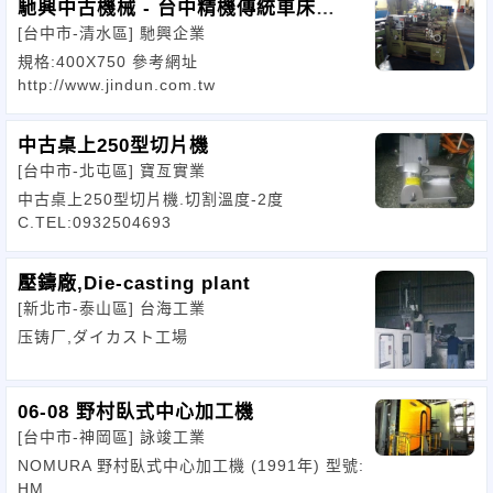
馳興中古機械 - 台中精機傳統車床
[台中市-清水區]
馳興企業
400X750
規格:400X750 參考網址
http://www.jindun.com.tw
中古桌上250型切片機
[台中市-北屯區]
寶亙實業
中古桌上250型切片機.切割溫度-2度
C.TEL:0932504693
壓鑄廠,Die-casting plant
[新北市-泰山區]
台海工業
压铸厂,ダイカスト工場
06-08 野村臥式中心加工機
[台中市-神岡區]
詠竣工業
NOMURA 野村臥式中心加工機 (1991年) 型號:
HM