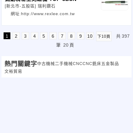
[新北市-五股區]
瑞利鑽石
網址:http://www.rexlee.com.tw
1
2
3
4
5
6
7
8
9
10
共
397
下10頁
筆
20
頁
熱門關鍵字
中古機械
二手機械
CNC
CNC銑床
五金製品
文裕貿易