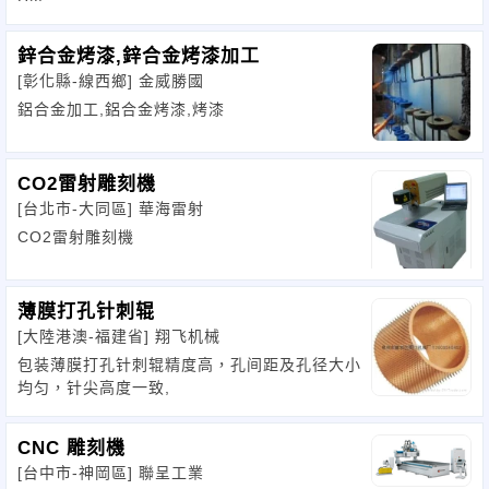
鋅合金烤漆,鋅合金烤漆加工
[彰化縣-線西鄉]
金威勝國
鋁合金加工,鋁合金烤漆,烤漆
CO2雷射雕刻機
[台北市-大同區]
華海雷射
CO2雷射雕刻機
薄膜打孔针刺辊
[大陸港澳-福建省]
翔飞机械
包装薄膜打孔针刺辊精度高，孔间距及孔径大小
均匀，针尖高度一致,
CNC 雕刻機
[台中市-神岡區]
聯呈工業