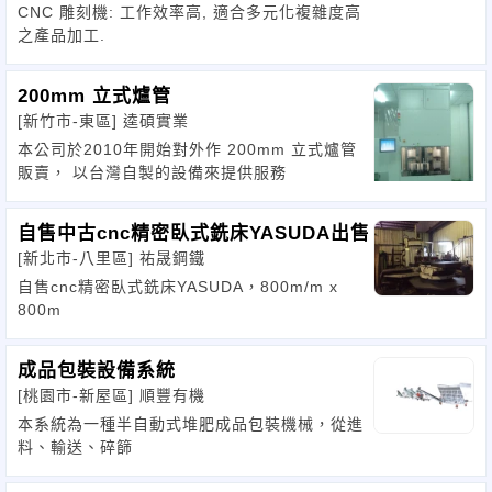
CNC 雕刻機: 工作效率高, 適合多元化複雜度高
之產品加工.
200mm 立式爐管
[新竹市-東區]
逵碩實業
本公司於2010年開始對外作 200mm 立式爐管
販賣， 以台灣自製的設備來提供服務
自售中古cnc精密臥式銑床YASUDA出售
[新北市-八里區]
祐晟鋼鐵
自售cnc精密臥式銑床YASUDA，800m/m x
800m
成品包裝設備系統
[桃園市-新屋區]
順豐有機
本系統為一種半自動式堆肥成品包裝機械，從進
料、輸送、碎篩