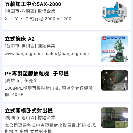
五軸加工中心5AX-2000
[桃園市-八德區]
致偉企業
X 、 Y 、 Z 軸行程 2000 x 1200
立式銑床 A2
[台中市-神岡區]
鎌鉦興業
www.lianjeng.com ;sales@lianjeng.com
PE再製塑膠抽粒機..子母機
[高雄市-]
伍亮企
100的PE塑膠再製粒射出機..現場全套週邊設
備..40HP
立式開模卧式射出機
[桃園市-龜山區]
憶鎧企業
本公司專營各式中古塑膠射出機買賣,粉碎機,吹
瓶機,押出機,立式射出機