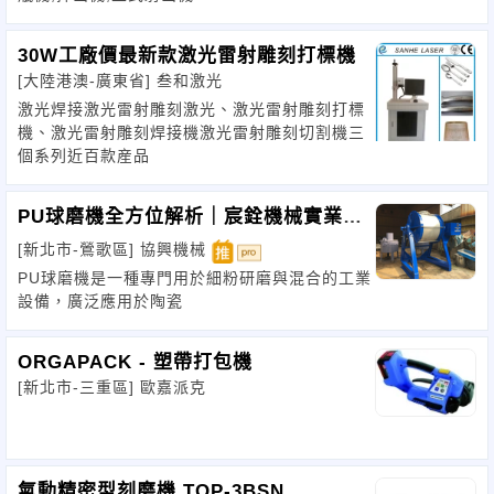
30W工廠價最新款激光雷射雕刻打標機
[大陸港澳-廣東省]
叁和激光
激光焊接激光雷射雕刻激光、激光雷射雕刻打標
機、激光雷射雕刻焊接機激光雷射雕刻切割機三
個系列近百款産品
PU球磨機全方位解析｜宸銓機械實業專
營中古
[新北市-鶯歌區]
協興機械
PU球磨機是一種專門用於細粉研磨與混合的工業
設備，廣泛應用於陶瓷
ORGAPACK - 塑帶打包機
[新北市-三重區]
歐嘉派克
氣動精密型刻磨機 TOP-3BSN