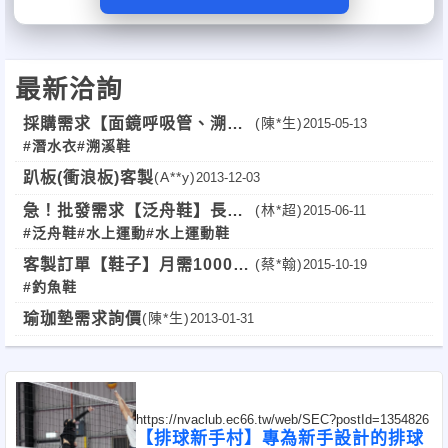
最新洽詢
採購需求【面鏡呼吸管、溯溪
(陳*生)
2015-05-13
#潛水衣
#溯溪鞋
鞋、救生衣】大量！！
趴板(衝浪板)客製
(A**y)
2013-12-03
急！批發需求【泛舟鞋】長期
(林*超)
2015-06-11
#泛舟鞋
#水上運動
#水上運動鞋
大量！全台可！
客製訂單【鞋子】月需1000雙
(蔡*翰)
2015-10-19
#釣魚鞋
以上！((長期需求))
瑜珈墊需求詢價
(陳*生)
2013-01-31
https://nvaclub.ec66.tw/web/SEC?postId=1354826
【排球新手村】專為新手設計的排球