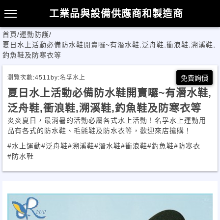
工業品與設備供應商和製造商
首頁
/
運動防護
/
夏日水上活動必備防水鞋開賣囉~有潛水鞋,泛舟鞋,衝浪鞋,溯溪鞋,
釣魚鞋及防寒衣等
瀏覽次數:
4511
by:
名孚水上
免費詢價
夏日水上活動必備防水鞋開賣囉~有潛水鞋,
泛舟鞋,衝浪鞋,溯溪鞋,釣魚鞋及防寒衣等
炎炎夏日，最消暑的活動必屬各式水上活動！名孚水上運動用
品有各式的防水鞋、毛氈鞋及防水衣等，歡迎來店搶購！
#水上運動
#泛舟鞋
#溯溪鞋
#潛水鞋
#衝浪鞋
#釣魚鞋
#防寒衣
#防水鞋