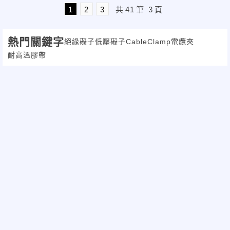
1
2
3
共
41
筆
3
頁
熱門關鍵字
絕緣礙子
低壓礙子
Cable
Clamp
電纜夾
耐高溫膠帶