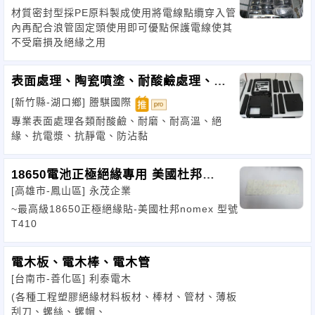
材質密封型採PE原料製成使用將電線點纜穿入管
內再配合浪管固定頭使用即可優點保護電線使其
不受磨損及絕緣之用
表面處理、陶瓷噴塗、耐酸鹼處理、抗
電漿處理、Y20
[新竹縣-湖口鄉]
謄騏國際
專業表面處理各類耐酸鹼、耐磨、耐高溫、絕
緣、抗電漿、抗靜電、防沾黏
18650電池正極絕緣專用 美國杜邦
[高雄市-鳳山區]
永茂企業
NOMEX
~最高級18650正極絕緣貼-美國杜邦nomex 型號
T410
電木板、電木棒、電木管
[台南市-善化區]
利泰電木
(各種工程塑膠絕緣材料板材、棒材、管材、薄板
刮刀、螺絲、螺帽、