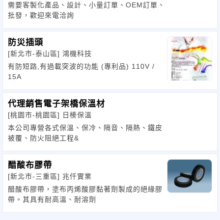
需要客製化產品、設計、小量訂單、OEM訂單、
批發，歡迎來電洽詢
防災插頭
[新北市-泰山區]
鴻機科技
有防短路,有過載突波的功能 (專利品) 110V /
15A
代理銷售電子架橋保溫材
[桃園市-桃園區]
日榛保溫
本公司專營各式保溫、保冷、隔音、隔熱、鐵皮
被覆、防火阻絕工程&
醋酸布膠帶
[新北市-三重區]
兆仟實業
醋酸布膠帶，塗布丙烯酸膠黏著劑製成的絕緣膠
帶。其具有耐高溫、耐溶劑