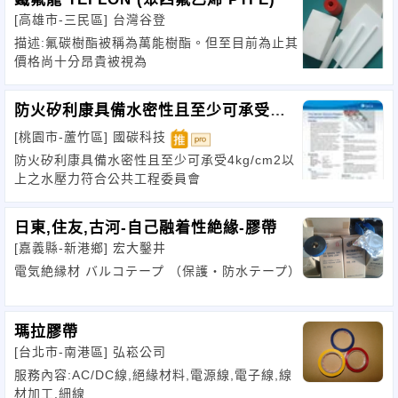
[高雄市-三民區]
台灣谷登
描述:氟碳樹酯被稱為萬能樹酯。但至目前為止其
價格尚十分昂貴被視為
防火矽利康具備水密性且至少可承受
4kg-cm2水壓
[桃園市-蘆竹區]
國碳科技
防火矽利康具備水密性且至少可承受4kg/cm2以
上之水壓力符合公共工程委員會
日東,住友,古河-自己融着性絶緣-膠帶
[嘉義縣-新港鄉]
宏大鑿井
電気絶縁材 バルコテープ （保護・防水テープ）
瑪拉膠帶
[台北市-南港區]
弘崧公司
服務內容:AC/DC線,絕緣材料,電源線,電子線,線
材加工,細線