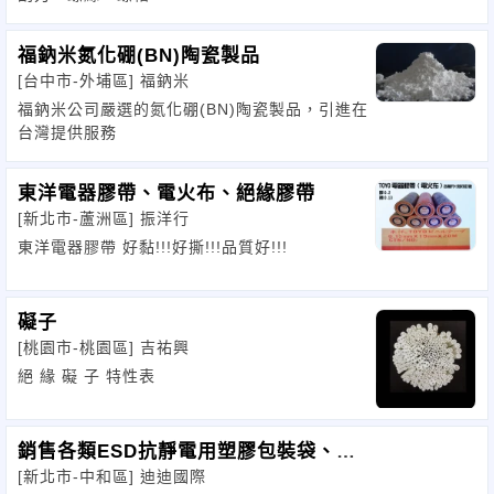
福鈉米氮化硼(BN)陶瓷製品
[台中市-外埔區]
福鈉米
福鈉米公司嚴選的氮化硼(BN)陶瓷製品，引進在
台灣提供服務
東洋電器膠帶、電火布、絕緣膠帶
[新北市-蘆洲區]
振洋行
東洋電器膠帶 好黏!!!好撕!!!品質好!!!
礙子
[桃園市-桃園區]
吉祐興
絕 緣 礙 子 特性表
銷售各類ESD抗靜電用塑膠包裝袋、氣
[新北市-中和區]
迪迪國際
泡布、舒服多布、防靜電鋁箔袋