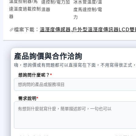
溫度控制器/馬
達控制/電力加
冰水管溫度/溫
達溫度過載控制
濕器
度馬達控制/電
器
力
檔案下載：
溫溼度傳感器,戶外型溫溼度傳訊器LCD雙
產品詢價與合作洽詢
嗨，想詢價或有問題都可以直接寫在下面，不用寫得很正式
想詢問什麼呢？
需求說明