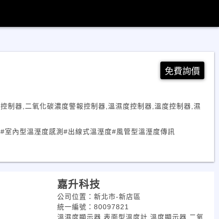
免費詢價
控制器,二氧化碳濃度警報控制器,溫濕度控制器,溫度控制器,濕
錶
#室內型溫溼度感測
#出線式溫溼度
#風管型溫溼度傳訊
嘉升科技
公司位置：新北市-新店區
統一編號：80097821
溫濕度顯示器,表面型溫度計,溫度顯示器,二氧