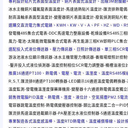
專利設計貼片式表面型溫度計、銅片表面式溫度計、出線3M耐酸鹼
冰水主機
銅片
鐵氟龍表面溫度計-馬達過熱貼片温度計-匯流排熱電偶
耐高溫軸承表面型溫度計-變壓器
銅片
表面温度計-
廢氣
偵測
銅
貼
片
軟
選購交直流電力集式電錶、KWH、KW、V、A、PF、HZ、WD、RS
發電機485集合式電表-DDC馬達電力整廠設備-
乾燥設備RS485三
風力-電池-太陽能微電腦集合式電表-再生能源三相KW即時PLC集
選配投入式液位傳送器、壓力傳訊器、日照計傳送器、單三相SCR
游泳池液水位顯示傳訊器-冰水主機管壓力傳訊器-養殖場燈照計控
-鑿井投入式液位偵測器-溫度控制相位SCR電力調整器-桶槽油液位
推廣16通道PT100、熱電偶、電壓、電流、溫溼度、溫度RS485模
R,S,T,
匯流排8通道PT100轉換器-LED顯示16通道溫度電偶轉換器
溫度監測-發電機溫溼度彈藥庫機房-變壓器十六通道熱電偶溫度獨
銷售微電腦PID溫度、熱電偶、溼度、液位計、空氣揚塵PM2.5電
電容器跳電溫度控制-熱電偶變壓器控制器-類比溫度濕度二合一PID
匯流排馬達温度過載顯示器-PA壓差沈水液位控制器-5通道溫度獨
專業製造各式溫度感溫棒、溫度RTD熱電偶、溫度補償導線、設計