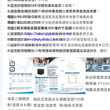
• 溫溼度採用進口半導體兩用型晶片
本公司可提供ODM / OEM產品客製化服務 !
• 溫溼度偵測LCD顯示RS485數位輸出訊號具有通信指示燈
系統改善及規劃設計、歡迎來電尋問、我們有專員為你服務 !
• 經由RS485通信系統溫溼度及氣體具有視覺可補偏差值
電話 : 02-2215-7217
• 具有數位化修正USB多功能原廠微調校正值及免費軟體
傳真 : 02-2215-7218
• 溫度LCD顯示可自行修正-50~100℃或USB微調校正值
地址 :新北市新店區安泰路六十巷六十五號
• 溫溼度顯示型LCD或USB視窗按鍵可視覺補偏差修正值
公司網站：
https://www.gigarise.com.tw
• 數位化按鍵4~20mA 可校正系統儀錶或USB高低點校正值
聯絡信箱：
sales@gigarise.com.tw
• 溫度可USB規劃-50~100℃
GIGARISE嘉升科技有限公司聲明/有於其他網站或通路使用本公
• 溫溼度可規劃1~10秒輸出取樣時間快與慢速度之功能
本公司同意授權者、均不得以任何形式做全部或局部之轉載、翻印
• 應用於溫室蔬果倉庫、實驗室、醫療節能、養殖廠、冷藏室
校園節能控制、空調無塵室、停車廠、電信機房整廠設備等
新店熱電偶溫
轉換器-PT100
隔離溫度傳送
温度三通閥控
黏貼式表面冰水
通閥溫度PID控
制/溼度冰水閥/
管溫度/溫度馬
制/黏貼式表面