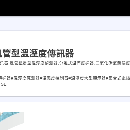
風管型溫溼度傳訊器
訊器,風管壁掛型溫溼度偵測器,分離式溫溼度送器,二氧化碳氣體濃度
傳送器
#溫溼度感測器
#溫濕度控制器
#溫濕度大型顯示器
#集合式電
ISE