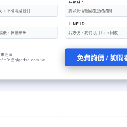
e-mail
LINE ID
:朱經理
免費詢價 / 詢問
g***0*@gigarise.com.tw