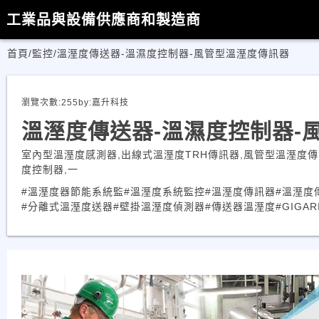
工業品與設備供應商和製造商
首頁
/
監控
/
溫溼度傳送器-溫濕度控制器-風管型溫溼度傳訊器
瀏覽次數:
255
by:
嘉升科技
溫溼度傳送器-溫濕度控制器-
室內型溫溼度感測器,出線式溫溼度TRH傳訊器,風管型溫溼度傳
度控制器,一
#溫溼度器節能系統監
#溫溼度系統監控
#溫溼度傳訊器
#溫溼度
#分離式溫溼度送器
#壁掛溫溼度偵測器
#傳送器溫溼度
#GIGAR