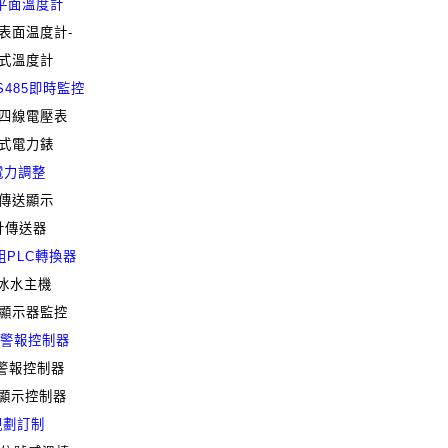
平面溫度計
表面温度計-
式溫度計
485即時監控
相四線
電壓表
合式電力錶
電力調整
制傳送顯示
計傳送器
組PLC轉換器
-冰水主機
立顯示器監控
流警報控制器
警報控制器
立顯示控制器
規劃訂制