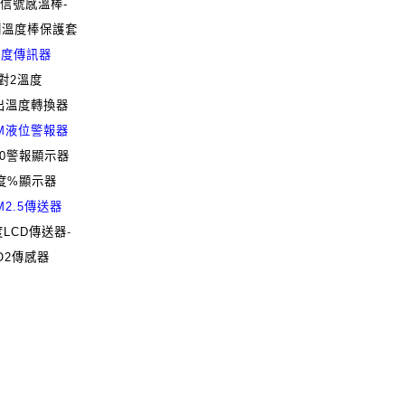
度信號感溫棒-
0測溫度棒保護套
溫度傳訊器
對2溫度
二出溫度轉換器
M液位警報器
0
警報
顯示器
度%顯示器
2.5傳送器
LCD傳送器
-
O2傳感器