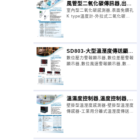
風管型二氧化碳傳訊器,出線
室內型二氧化碳感測器,表面免鑽孔
式二氧化碳CO2傳訊器
K type溫度計-外拉式二氧化碳傳
訊器-溫溼度管道式傳送器-出線式
一氧化碳溫溼度顯示器
SD803-大型溫溼度傳送顯
數位壓力警報顯示器,數位差壓警報
示-一氧化碳-二氧化碳
顯示器,數位風速警報顯示器,數位
液位計警報顯示器-數位氣體偵測警
報顯示器,數位二氧化碳警報示器,
數位一氧化警報顯示器-類比
4~20ma溫度警報顯示器,類比
4~20ma濕
溫濕度控制器,溫度控制器,濕
壁掛型溫溼度感測器-壁掛型溫溼度
度控制器,一氧化碳控制
傳感器-工業用分離式溫溼度傳送
器-壁掛型溫溼度傳送器-LCD雙顯
示溫溼度RS485傳送器-溫溼度傳
訊器,溫度傳訊器-溼度傳訊器-溫溼
度RS485傳送器-RS485溫溼度