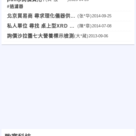
#過濾器
北京貿易商 尋求理化儀器供應
(张*华)
2014-09-25
商
私人單位 尋找 桌上型XRD 供
(陳*章)
2014-07-08
應商
詢價沙拉醬七大營養標示檢測
(大*藏)
2013-09-06