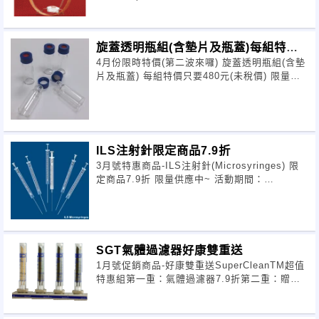
同級品)
旋蓋透明瓶組(含墊片及瓶蓋)每組特價
4月份限時特價(第二波來囉) 旋蓋透明瓶組(含墊
只要480元
片及瓶蓋) 每組特價只要480元(未稅價) 限量供
應中~ 活動期間：2012.04.01~2012.04.30
ILS注射針限定商品7.9折
3月號特惠商品-ILS注射針(Microsyringes) 限
定商品7.9折 限量供應中~ 活動期間：
2012/03/01~2012/04/30
SGT氣體過濾器好康雙重送
1月號促銷商品-好康雙重送SuperCleanTM超值
特惠組第一重：氣體過濾器7.9折第二重：贈送
樣品瓶一組活動期間：即日起~2012年3月底截
止