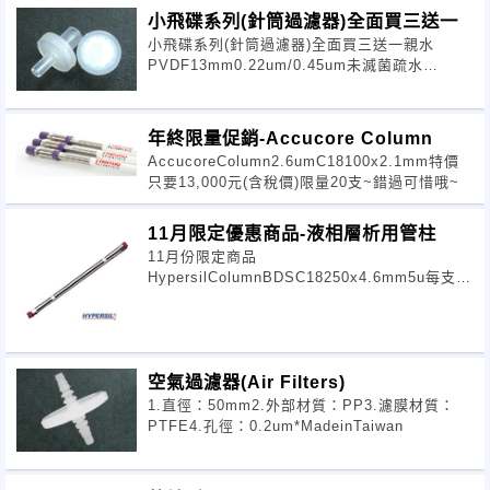
小飛碟系列(針筒過濾器)全面買三送一
小飛碟系列(針筒過濾器)全面買三送一親水
PVDF13mm0.22um/0.45um未滅菌疏水
PTFE13mm0.22um/0.45um未滅菌親水
NYLON13mm0.22um/0.45um未滅菌活動期
年終限量促銷-Accucore Column
AccucoreColumn2.6umC18100x2.1mm特價
只要13,000元(含稅價)限量20支~錯過可惜哦~
11月限定優惠商品-液相層析用管柱
11月份限定商品
HypersilColumnBDSC18250x4.6mm5u每支只
要88,00元(含稅)優惠時間：
2011/11/01~2011/11/30洽詢電話：06-
2891943分機101李
空氣過濾器(Air Filters)
1.直徑：50mm2.外部材質：PP3.濾膜材質：
PTFE4.孔徑：0.2um*MadeinTaiwan