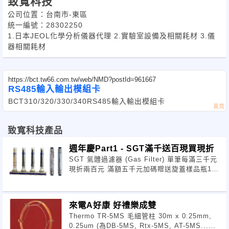
致寬科技
公司位置：台南市-東區
統一編號：28302250
1.日本JEOL化學分析儀器代理 2.實驗室設備及相關耗材 3.儀
器相關耗材
https://bct.tw66.com.tw/web/NMD?postId=961667
RS485輸入輸出模組卡
BCT310/320/330/340 RS485輸入輸出模組卡
致寬科技產品
週年慶Part1 - SGT滿千送百現買現折
SGT 氣體過濾器 (Gas Filter) 單筆每滿三千元
現折兩百元 滿額五千元加碼贈送旋蓋樣品瓶1組
活動期間：即日起~2012.07.31
來電A好康 好禮樂成雙
Thermo TR-5MS 毛細管柱 30m x 0.25mm,
0.25um (為DB-5MS, Rtx-5MS, AT-5MS...的