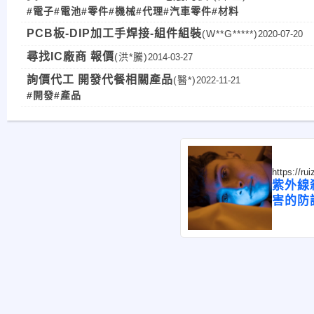
#電子
#電池
#零件
#機械
#代理
#汽車零件
#材料
PCB板-DIP加工手焊接-組件組裝
(W**G*****)
2020-07-20
尋找IC廠商 報價
(洪*騰)
2014-03-27
詢價代工 開發代餐相關產品
(醫*)
2022-11-21
#開發
#產品
https://r
紫外線
害的防