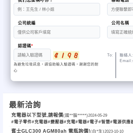
公司統編
公司名稱
認證碼
To:
聯絡人:
Email:
為避免垃圾訊息，請協助輸入驗證碼，謝謝您的耐
心
最新洽詢
充電器以下型號,請報價
(國**腦*****)
2024-05-29
#電子零件
#充電器
#變壓器
#充電
#電器
#電子
#智慧
#電源供應
賓士GLC300 AGM80ah 電瓶詢價!
(白*生)
2023-10-10