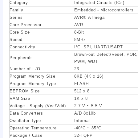
Category
Integrated Circuits (ICs)
Family
Embedded - Microcontrollers
Series
AVR® ATmega
Core Processor
AVR
Core Size
8-Bit
Speed
8MHz
Connectivity
I²C, SPI, UART/USART
Brown-out Detect/Reset, POR,
Peripherals
PWM, WDT
Number of I /O
23
Program Memory Size
8KB (4K x 16)
Program Memory Type
FLASH
EEPROM Size
512 x 8
RAM Size
1K x 8
Voltage - Supply (Vcc/Vdd)
2.7 V ~ 5.5 V
Data Converters
A/D 8x10b
Oscillator Type
Internal
Operating Temperature
-40°C ~ 85°C
Package / Case
32-TQFP