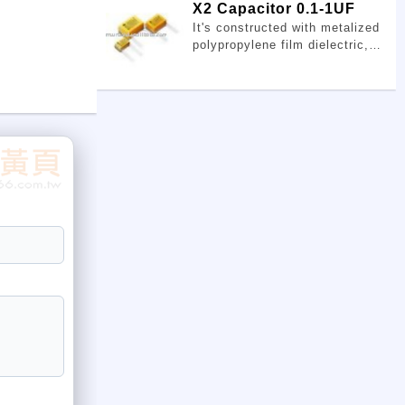
X2 Capacitor 0.1-1UF
It's constructed with metalized
polypropylene film dielectric,
and encapsulated in plastic
case.