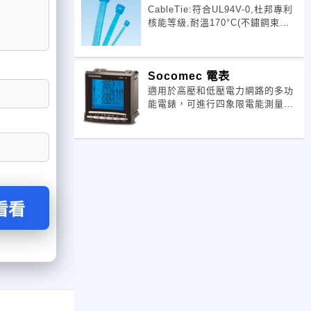
CableTie:符合UL94V-0,杜邦專利
核能等級,耐溫170°C(不鏽鋼束線
帶-軍規認證,軌道、船舶纜線捆紥
專用,可打字樣)
Socomec 電表
適用於高壓和低壓電力網路的多功
能電錶，可進行四象限電能測量，
電流和電壓的諧波計算，電量參數
監測，並具有遙控和RS485通訊功
能。LCD顯示功能：具背光的LCD
顯示，可同時顯示四個測量值(例如
各相和3相
看看