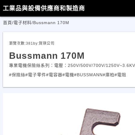
工業品與設備供應商和製造商
首頁
/
電子材料
/
Bussmann 170M
瀏覽次數:
381
by:
賀琪公司
Bussmann 170M
專業電機保險絲系列：電壓：250V/500V/700V/1250V~3.6KV
#保險絲
#電子零件
#電容器
#電機
#BUSSMANN
#庫柏
#電阻