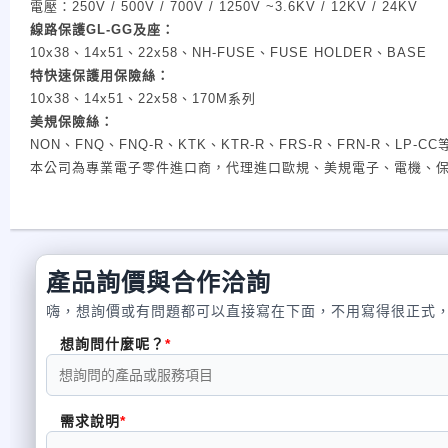
電壓：
250V / 500V / 700V / 1250V ~3.6KV / 12KV / 24KV
線路保護
GL-GG
及座：
10x38
、
14x51
、
22x58
、
NH-FUSE
、
FUSE HOLDER
、
BASE
特快速保護用保險絲：
10x38
、
14x51
、
22x58
、
170M
系列
美規保險絲：
NON
、
FNQ
、
FNQ-R
、
KTK
、
KTR-R
、
FRS-R
、
FRN-R
、
LP-CC
本公司為專業電子零件進口商，代理進口歐規、美規電子、電機、
產品詢價與合作洽詢
嗨，想詢價或有問題都可以直接寫在下面，不用寫得很正式
想詢問什麼呢？
需求說明