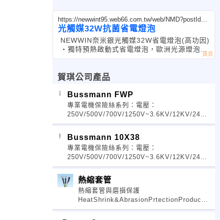
https://newwint95.web66.com.tw/web/NMD?postId=3
63826
光觸媒32W抗菌省電燈泡
NEWWIN奈米銀光觸媒32W省電燈泡(高功因)
‧獨特預熱啟動式省電燈泡，歐洲光源燈泡大
廠特有啟動方式具有保 護燈絲延長使用壽命之
功能。 ‧ 亮度比180W白熾燈泡更亮。 ‧高
賀琪公司產品
Bussmann FWP
專業電機保險絲系列：電壓：
250V/500V/700V/1250V~3.6KV/12KV/24KV
線路保護GL-GG及座：10x38、14x51、
22x58、NH-FUSE、FUSEHOLDER、BA
Bussmann 10X38
專業電機保險絲系列：電壓：
250V/500V/700V/1250V~3.6KV/12KV/24KV
線路保護GL-GG及座：10x38、14x51、
22x58、NH-FUSE、FUSEHOLDER、BA
熱縮套管
熱縮套管與磨損保護
HeatShrink&AbrasionPrtectionProducts:
有保護、捆扎、及標示的作用，我司代理
歐.美規電子電機產品，有興趣者歡迎來電