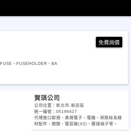
免費詢價
-FUSE、FUSEHOLDER、BA
賀琪公司
公司位置：新北市-新店區
統一編號：05196427
代理進口歐規、美規電子、電機、保險絲及線
材配件、開關、電容器(X2)、壓接端子等。