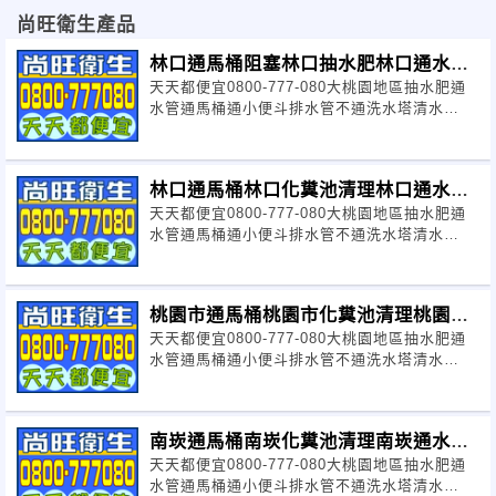
局、警察局、消防局、圖書館、衛生所、
尚旺衛生產品
牧場、農場、殯儀館、加油站、麥當勞、
林口通馬桶阻塞林口抽水肥林口通水管
天天都便宜0800-777-080大桃園地區抽水肥通
阻塞【特價】
肯德基、漁港、大溪老街、幼稚園、托兒
水管通馬桶通小便斗排水管不通洗水塔清水
溝
所
林口通馬桶林口化糞池清理林口通水管
天天都便宜0800-777-080大桃園地區抽水肥通
【特價】
服務範圍：
水管通馬桶通小便斗排水管不通洗水塔清水
溝
中壢、平鎮、新屋、觀音、桃園、龜山、
蘆竹、八德、大溪、龍潭、楊梅、大園
、
桃園市通馬桶桃園市化糞池清理桃園市
天天都便宜0800-777-080大桃園地區抽水肥通
通水管【特價】
林口、新豐、湖口
、中壢市、平鎮市、新
水管通馬桶通小便斗排水管不通洗水塔清水
溝
屋鄉、觀音鄉、桃園市、龜山鄉、蘆竹
南崁通馬桶南崁化糞池清理南崁通水管
鄉、八德市、大溪鎮、龍潭鄉、楊梅市、
天天都便宜0800-777-080大桃園地區抽水肥通
【特價】
大園鄉、內壢、埔心、中原、龍岡、南
水管通馬桶通小便斗排水管不通洗水塔清水