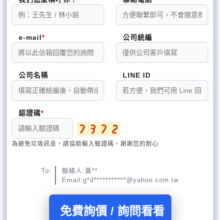
抽水肥、抽化糞池、清理化糞池、通水
管、水管不通、水管包通、包通水管、水
e-mail
公司統編
管疏通、疏通水管、水管阻塞、水管堵
塞、水管塞住、水管堵住、通馬桶、馬桶
公司名稱
LINE ID
不通、馬桶包通、包通馬桶、馬桶疏通、
疏通馬桶、馬桶阻塞、馬桶堵塞、馬桶塞
認證碼
住、馬桶堵住、浴室馬桶阻塞、通糞管、
為避免垃圾訊息，請協助輸入驗證碼，謝謝您的耐心
通排糞管、糞管堵塞、修小便斗、包通小
便斗、通小便斗、小便斗包通、小便斗阻
To:
聯絡人:黃**
Email:g*d***********@yahoo.com.tw
塞、小便斗堵塞、小便斗不通、小便斗塞
住、小便斗堵住、清洗水溝、水溝清洗、
免費詢價 / 詢問看看