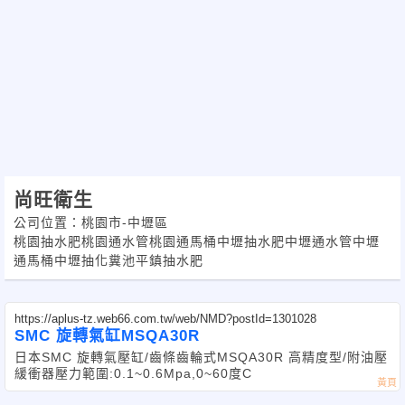
服務對象：
住家、住宅、浴室、陽台、廚房、流理
台、社區、公寓、大樓、大廈、夜市、賣
場、商場、超市、商城、購物中心、軍
尚旺衛生
營、營區、公司行號、政府機關、政府機
公司位置：桃園市-中壢區
構、百貨公司、工業區、工廠、飯店、旅
桃園抽水肥桃園通水管桃園通馬桶中壢抽水肥中壢通水管中壢
通馬桶中壢抽化糞池平鎮抽水肥
館、醫院、診所、公園、工地、學校、補
習班、餐廳、銀行、商圈、火車站、客
https://aplus-tz.web66.com.tw/web/NMD?postId=1301028
SMC 旋轉氣缸MSQA30R
運、機場、桃園縣政府、監理站、郵局、
日本SMC 旋轉氣壓缸/齒條齒輪式 MSQA30R 高精度型/附油壓
緩衝器 壓力範圍:0.1~0.6Mpa,0~60度C
勞保局、職訓局、青輔會、農委會、國稅