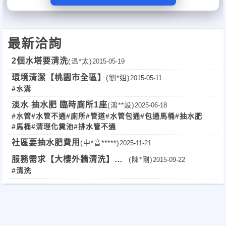
洗水溝、水溝清理、清洗水塔、水塔清
洗、洗水塔、修理水箱、廁所包通、包通
最新洽詢
廁所、廁所不通、抽污泥、抽污水、活菌
2個水塔要清洗
(温*太)
2015-05-19
處理、修理化糞池、消毒化糞池、大樓污
環境清潔【桃園市全區】
(劉*姐)
2015-05-11
水、工廠廢水、住家馬桶、排水管不通、
#水溝
通排水管、陽台排水管、陽台水管阻塞、
淡水 抽水肥 臨時廁所1座
(鴻**設)
2025-06-18
#水管
#水管不通
#廁所
#管道
#水管包通
#包通馬桶
#抽水肥
陽台水管不通、陽台通水管、廚房油垢疏
#馬桶
#清理化糞池
#排水管不通
通、廚房水管冒水、廚房水管、廚房菜渣
社區要抽水肥費用
(中*音*****)
2025-11-21
服務需求【大樓外牆清洗】預
(陳*剛)
2015-09-22
阻塞、浴室排水管、浴室水管不通、工廠
#清洗
算20萬！北部地區
污水處理、拆馬桶、裝馬桶、換馬桶、修
馬桶、馬桶水箱漏水、換馬桶水箱零件、
通地板排水管…等服務