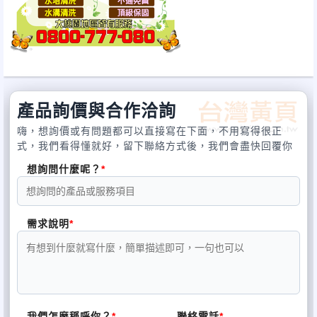
住龍潭馬桶塞住龍潭水管堵住龍潭馬桶堵住龍潭清
理化糞池龍潭通糞管龍潭抽污泥龍潭抽污水龍潭抽
廢水龍潭修理水箱龍潭排水管不通龍潭通排水管龍
潭洗手台不通龍潭洗臉盆不通龍潭洗碗槽不通龍潭
陽台排水管不通龍潭廚房水管冒水龍潭廚房菜渣阻
產品詢價與合作洽詢
塞龍潭浴室排水管不通龍潭工廠污水處理龍潭包通
嗨，想詢價或有問題都可以直接寫在下面，不用寫得很正
式，我們看得懂就好，留下聯絡方式後，我們會盡快回覆你
廁所龍潭廁所包通龍潭活菌處理龍潭水肥處理龍潭
想詢問什麼呢？
化糞池滿了龍潭修理化糞池龍潭消毒化糞池龍潭更
換馬桶龍潭水塔清洗龍潭水溝清洗龍潭清洗水塔龍
潭清洗水溝龍潭洗水溝龍潭化糞池龍潭水肥車
需求說明
"網友強力推薦 一試成主顧" 0800-
777-080
服務內容：
我們怎麼稱呼你？
聯絡電話