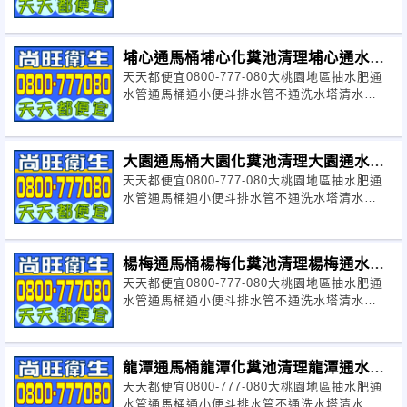
溝
崁、山子頂、忠愛莊、僑愛、新坡、幼
埔心通馬桶埔心化糞池清理埔心通水管
獅、高榮、竹圍、富岡、華勛、月眉、過
天天都便宜0800-777-080大桃園地區抽水肥通
【特價】
水管通馬桶通小便斗排水管不通洗水塔清水
嶺、大侖、大楠、青埔、富源、中壢工業
溝
區、內壢工業區、觀音工業區、大園工業
大園通馬桶大園化糞池清理大園通水管
區、平鎮工業區、幼獅工業區、龜山工業
天天都便宜0800-777-080大桃園地區抽水肥通
【特價】
水管通馬桶通小便斗排水管不通洗水塔清水
區、林口工業區、
市中區、中路區、埔
溝
子區、會稽區、大樹林區、八塊厝/下庄
楊梅通馬桶楊梅化糞池清理楊梅通水管
仔地區、霄裡地區、茄苳溪區、大湳區、
天天都便宜0800-777-080大桃園地區抽水肥通
【特價】
水管通馬桶通小便斗排水管不通洗水塔清水
溪東區、溪西區、坑子地區、大竹地區、
溝
龍壽區、橫山/田心子/照鏡地區、雙溪口/
龍潭通馬桶龍潭化糞池清理龍潭通水管
許厝港/內海墘地區、北勢區、社子區、
天天都便宜0800-777-080大桃園地區抽水肥通
【特價】
水管通馬桶通小便斗排水管不通洗水塔清水