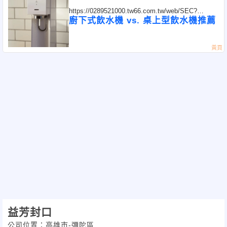
https://0289521000.tw66.com.tw/web/SEC?
postId=1353434
廚下式飲水機 vs. 桌上型飲水機推薦
益芳封口
公司位置：高雄市-彌陀區