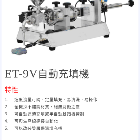
ET-9V
自動充填機
特性
1.
速度流量可調，定量填充，易清洗，易操作
2.
全機採不鏽鋼材質，絕無腐蝕之虞
3.
可自動連續充填或半自動腳踏板控制
4.
可與生產線連接自動化
5.
可以改裝雙層保溫填充桶