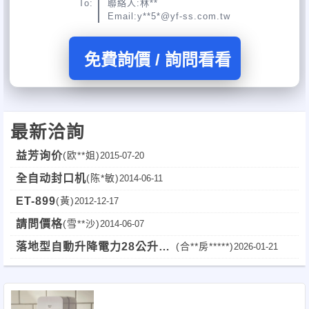
To:
聯絡人:林**
Email:y**5*@yf-ss.com.tw
免費詢價 / 詢問看看
最新洽詢
益芳询价
(欧**姐)
2015-07-20
全自动封口机
(陈*敏)
2014-06-11
ET-899
(黃)
2012-12-17
請問價格
(雪**沙)
2014-06-07
落地型自動升降電力28公升單
(合**房*****)
2026-01-21
缸油炸機價格是多少