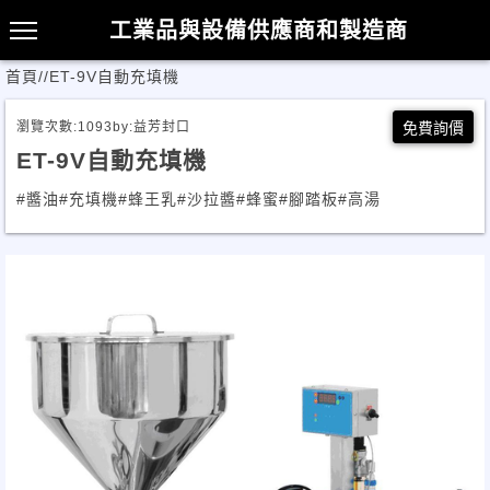
工業品與設備供應商和製造商
首頁
/
/
ET-9V自動充填機
瀏覽次數:
1093
by:
益芳封口
免費詢價
ET-9V自動充填機
#醬油
#充填機
#蜂王乳
#沙拉醬
#蜂蜜
#腳踏板
#高湯