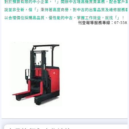
對於預算有限的中小企業，「」開辦中古堆高機買賣業務，配合客戶
說並非全新，但「」秉持著高度商譽，對中古的出售品質及維修服務
以合理價位採購高品質、優性能的中古，掌握工作效益，就找「」！
刊登報導服務專線：
07-558
《、、》
網址：
地址：台北市松江路
363
號
8
樓
(
國際聯合大樓
8
樓
)
電話：
(02)2503-5688
傳真：
(02)2503-6005
信箱：