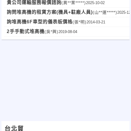
貴公司運輸服務報價諮詢
(異**業*****)
2025-10-02
詢問堆高機的租賃方案(機具+駐廠人員)
(山**運*****)
2025-12
詢堆高機6F車型的儀表板價格
(張*明)
2014-03-21
2手手動式堆高機
(吳*興)
2019-08-04
台北貿