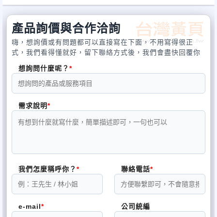
220V/380V/440V 60HZ 適用焊機：500A以下 使用率 ：60% ± 啟
動感度：360Ω± 啟動時間：0.06秒以內 遲動時間：約1秒 出電安全
產品詢價與合作洽詢
電壓：A.C. 6V 重量：6KG 體積：長32.5cm, 寬14cm, 高12.5cm
嗨，想詢價或有問題都可以直接寫在下面，不用寫得很正
產地：台灣台中 ＊以上數據與實品誤差值±5%
式，我們看得懂就好，留下聯絡方式後，我們會盡快回覆你
想詢問什麼呢？
需求說明
我們怎麼稱呼你？
聯絡電話
e-mail
公司統編