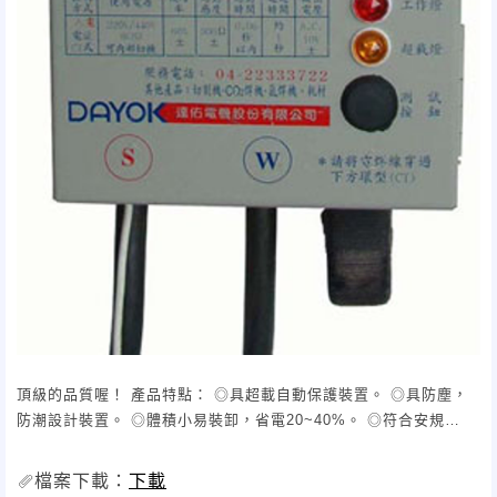
頂級的品質喔！ 產品特點： ◎具超載自動保護裝置。 ◎具防塵，
防潮設計裝置。 ◎體積小易裝卸，省電20~40%。 ◎符合安規
CNS4782標準25V以下。 ◎全國唯一採用SCR導體，啟動感度佳，
引弧快速；且無接點損耗之問題。 ※可依個人需求訂製電壓、電壓
檔案下載：
下載
錶（價格另計）。 型號：OK-DAS5 輸入電源：單相