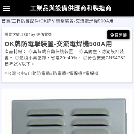
工業品與設備供應商和製造商
首頁
/
工程防護配件
/
OK牌防電擊裝置-交流電焊機500A用
瀏覽次數:
1804
by:
達佑電機
免費詢價
OK牌防電擊裝置-交流電焊機500A用
產品特點： ◎具超載自動保護裝置。 ◎具防塵，防潮設計裝
置。 ◎體積小易裝卸，省電20~40%。 ◎符合安規CNS4782
標準25V以下。
#台灣台中
#自動防電擊
#防電擊
#電焊機
#電銲機