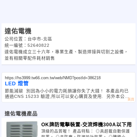
達佑電機
公司位置：台中市-北區
統一編號：52640822
達佑電機成立三十六年，專業生產、製造焊接與切割之設備，
並有相關零配件耗材銷售
https://hs3999.tw66.com.tw/web/NMD?postId=386218
LED 燈管
節能減碳 別因為小小的電力耗損讓你失了大錢 ! 本產品均已
通過CNS 15233 驗證,所以可以安心購買及使用. 另外本公司
也提供租買合作服務,適用於工廠, 地下停車場, 大型辦公室
達佑電機產品
OK牌防電擊裝置-交流焊機300A以下用
頂級的品質喔！ 產品特點： ◎具超載自動保護
裝置。 ◎具防塵，防潮設計裝置。 ◎體積小易