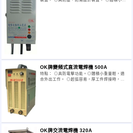
裝卸，省電20~40%。 ◎符合安規CNS4782標
準25V以下。
OK牌變頻式直流電焊機 500A
特點： ◎具防電擊功能。◎體積小重量輕，適
合外出工作。 ◎起弧容易，厚工件焊接時，可
高負荷持續使用。 ◎6mm焊條在中厚板工件使
用300A電流時，可長時間焊接。
OK牌交流電焊機 320A