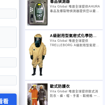
毒品偵測器
Vita Global 唯達全球提供AHURA
毒品及爆裂物偵測器提供您以最新
的拉曼光譜技術快速定性相關爆裂
物、化學毒氣及藥物 防恐新利器
去年英國警方破獲恐怖組織企圖利
用液態 或塑膠炸彈炸毀
A級耐用型氣密式化學防護
Vita Global 唯達全球提供
衣
TRELLEBORG A級耐用型氣密式
化學防護衣 型式： 正壓，氣密
式，可內背空氣呼吸器(SCBA)，
具類似蝙蝠翼(BAT-WING)，使腋
下有空間將手迅速抽出操
歐式防護衣
Vita Global 唯達全球提供歐式消
防衣、褲、帽、手套、鞋規格 一、
看看
消防衣、褲應符合歐洲EN469 或
NFPA之最新標準，消防衣、褲總