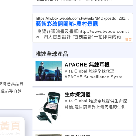
https://twbox.web66.com.tw/web/NMD?postId=28183
3
藝術彩繪開關箱-農村景觀
瀏覽各類油畫及畫框http://www.twbox.com.t
w 四大首創設計 [首創設計]一拍即開的箱門
開啟，在危急時，它可以在一秒鐘內快速打開
箱門。 [首創設計]純手工油畫面板，美
唯達全球產品
APACHE 無線耳機
Vita Global 唯達全球代理
APACHE Surveillance System
全系列隱匿式無線耳機組
的秉持著高品質
如:APACHE 010-0901,010-
衛產品等百多種
生命探測儀
0801,010-0701 領先全球的無
Vita Global 唯達全球提供生命探
巡守隊反光背心
測儀,是目前世界上最先進的生化，
介電質，超低頻傳導及DNA技術研
發而成，它是通過感應人體所發出
超低頻電波產生的電場（由心臟產
生）來找到活人的位置。是目前世
界上