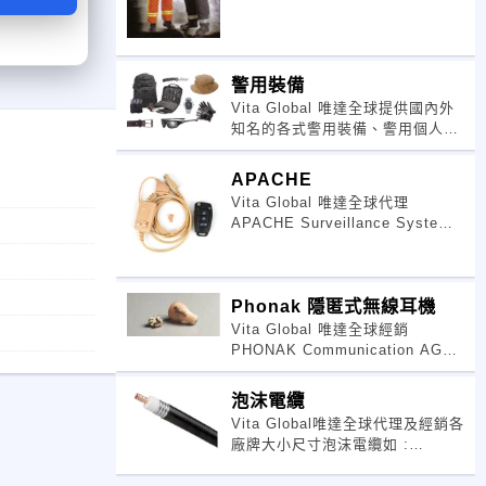
重量（含任何尺寸）不得大於3.5
公斤。 二、消防衣
警用裝備
Vita Global 唯達全球提供國內外
知名的各式警用裝備、警用個人防
衛產品 Vita Global 唯達全球創業
至今，一本初衷的秉持著高品質與
APACHE
顧客至上的信念提供政府客戶最完
Vita Global 唯達全球代理
整的專業個人安全防護用品
APACHE Surveillance System
全系列隱匿式無線耳機組
如:APACHE 010-0901,010-
0801,010-0701 領先全球的無
Phonak 隱匿式無線耳機
Vita Global 唯達全球經銷
PHONAK Communication AG
Security 瑞士-峰力聽 全系列隱匿
式無線耳機組如:Profilo/Digital
泡沫電纜
Cobra /Digi
Vita Global唯達全球代理及經銷各
廠牌大小尺寸泡沫電纜如 :
ANDREW,Celwave
RFS,Pacific..與捷運系統用洩波