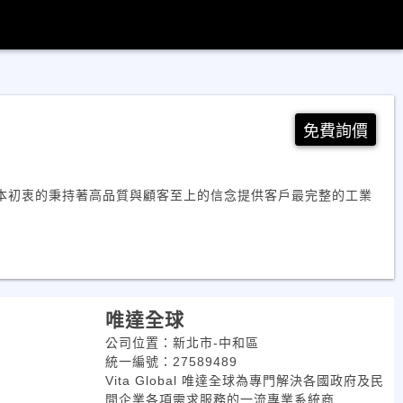
免費詢價
至今，一本初衷的秉持著高品質與顧客至上的信念提供客戶最完整的工業
唯達全球
公司位置：新北市-中和區
統一編號：27589489
Vita Global 唯達全球為專門解決各國政府及民
間企業各項需求服務的一流專業系統商