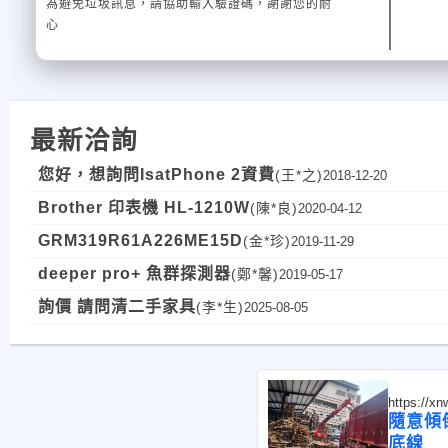
為避免垃圾訊息，請協助輸入驗證碼，謝謝您的耐
心
最新洽詢
您好，想詢問IsatPhone 2資費
(王*之)
2018-12-20
Brother 印表機 HL-1210W
(陳*良)
2020-04-12
GRM319R61A226ME15D
(金*珍)
2019-11-29
deeper pro+ 魚群探測器
(鄭*馨)
2019-05-17
詢價 請問清二手家具
(李*生)
2025-08-05
https://x
隨意傾
底線