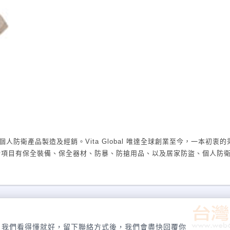
全個人防衛產品製造及經銷。Vita Global 唯達全球創業至今，一本初衷
括項目有保全裝備、保全器材、防暴、防搶用品、以及居家防盜、個人防
筒、警用LED手電筒、信號燈、捕捉網、警用防水雨衣、警用反光衣、
並加入更多創新理念來服務我們的顧客。希望您不吝給予意見與指教。
，我們看得懂就好，留下聯絡方式後，我們會盡快回覆你