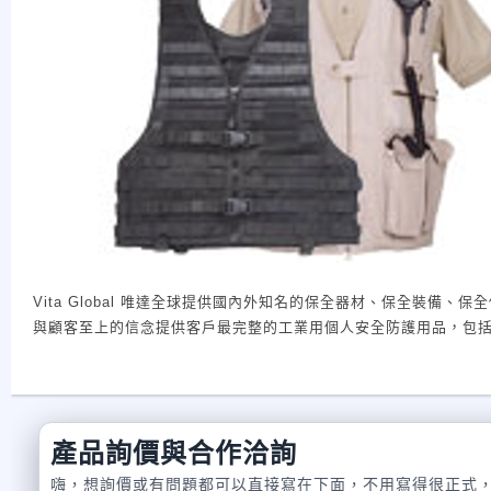
Vita Global 唯達全球提供國內外知名的保全器材、保全裝備、保
與顧客至上的信念提供客戶最完整的工業用個人安全防護用品，包
產品。 主要產品如下: 防身電擊棒、防身電擊槍、小型噴霧催淚器、催淚瓦斯槍、個人防身警報器、各式警棍、3A級防彈衣、3A級防彈背心、單鏈手銬、
雙鏈手銬、拇指銬、腳銬、重刑犯腳鐐、重刑犯加重腳鐐、警用手電
等， Vita Global 唯達全球多年的專業知識與經驗是我們贏得客戶信心的最大關鍵。 無論在國內與國外，Vita Global 唯達全球擁有廣大的客戶群並建立
良好的合作默契。為了繼續提昇我們的服務，我們將不斷的多元化
產品詢價與合作洽詢
嗨，想詢價或有問題都可以直接寫在下面，不用寫得很正式