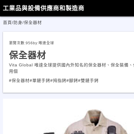
工業品與設備供應商和製造商
首頁
/
防身
/
保全器材
瀏覽次數:
956
by:
唯達全球
保全器材
Vita Global 唯達全球提供國內外知名的保全器材、保全裝
用個
#保全器材
#單鏈手銬
#拇指銬
#腳銬
#雙鏈手銬