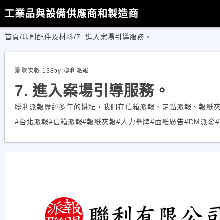
工業品與設備供應商和製造商
首頁
/
印刷配件及材料
/
7. 進入案場引導服務。
瀏覽次數:
138
by:
聯利派報
7. 進入案場引導服務。
聯利派報歷經多年的耕耘，我們在信箱派報、定點派報、報紙
#台北派報
#信箱派報
#報紙夾報
#人力舉牌
#面紙廣告
#DM派發