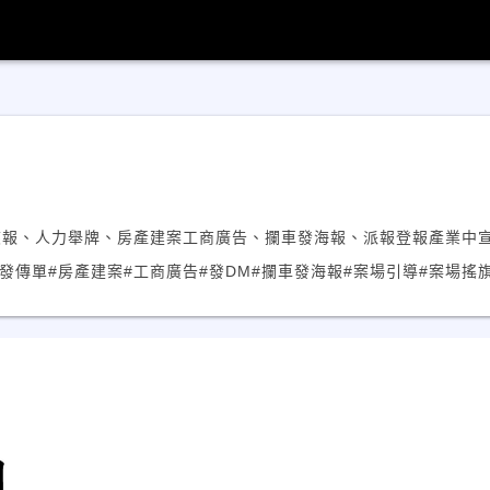
夾報、人力舉牌、房產建案工商廣告、攔車發海報、派報登報產業中
#發傳單
#房產建案
#工商廣告
#發DM
#攔車發海報
#案場引導
#案場搖