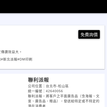
免費詢價
宣傳讚效益大。
旗
#新北派報
#DM印刷
聯利派報
公司位置：台北市-松山區
統一編號：42640056
聯利派報，將客戶之平面廣告品（含海報、文
宣、廣告品、贈品），發送給特定或不特定的
潛在消費者