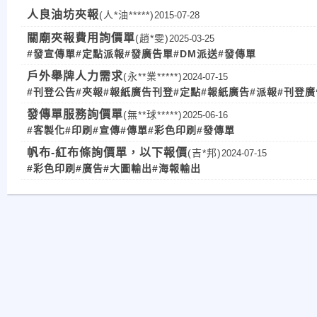
人良油坊夾報
(人*油*****)
2015-07-28
關廟夾報費用詢價單
(趙*雯)
2025-03-25
#發宣傳單
#定點派報
#發廣告單
#DM派送
#發傳單
戶外舉牌人力需求
(永**業*****)
2024-07-15
#刊登公告
#夾報
#報紙廣告刊登
#定點
#報紙廣告
#派報
#刊登廣
發傳單服務詢價單
(無**球*****)
2025-06-16
#客製化
#印刷
#宣傳
#傳單
#彩色印刷
#發傳單
帆布-紅布條詢價單，以下報價
(吉*邦)
2024-07-15
#彩色印刷
#廣告
#大圖輸出
#海報輸出