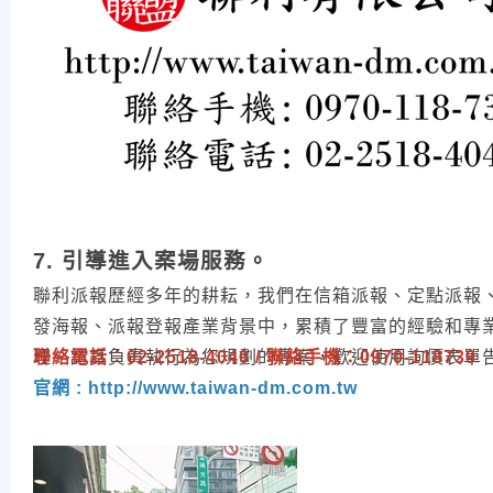
7. 引導進入案場服務。
聯利派報歷經多年的耕耘，我們在信箱派報、定點派報
發海報、派報登報產業背景中，累積了豐富的經驗和專
理、認真負責執行為您規劃的專案，歡迎使用詢價表單
聯絡電話：02-2518-4040 /
聯絡手機：0970-118739
官網 : http://www.taiwan-dm.com.tw