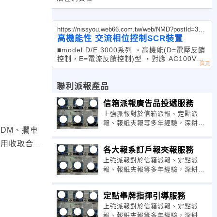
https://nissyou.web66.com.tw/web/NMD?postId=321
420
高機能性 交流相位控制SCR裝置
■model D/E 3000系列 ・高機能(D=電壓反饋
控制，E=電流反饋控制)型 ・對應 AC100V~4
40V 對應變壓器一次側控制 ・耐雜訊、防電源
突波性能強 通過日本IEC61000-
聯利派報產品
信箱派報廣告品投遞服務
上強派報對於信箱派報、定點派
報、報紙夾報等多年經驗，深耕在
DM、攔車
地服務全台，嚴謹執行品質，專人
督報回報，費用合理，讓您廣告效
費用收取合
各大報系訂戶報夾報服務
益大增。
上強派報對於信箱派報、定點派
報、報紙夾報等多年經驗，深耕在
地服務全台，嚴謹執行品質，專人
督報回報，費用合理，讓您廣告效
定點舉牌指揮引導服務
益大。
上強派報對於信箱派報、定點派
報、報紙夾報等多年經驗，深耕在