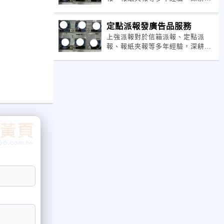
地服務全台，嚴謹執行品質，專人
督報回報，費用合理，讓您廣告效
定點派報發廣告品服務
益大增。
上強派報對於信箱派報、定點派
報、報紙夾報等多年經驗，深耕在
地服務全台，嚴謹執行品質，專人
督報回報，費用合理，讓您廣告效
益大增。