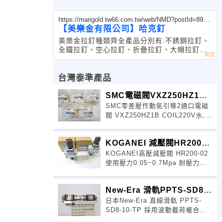
https://marigold.tw66.com.tw/web/NMD?postId=8973
96
【美樂金有限公司】哈克釘
美樂金拉釘種類齊全產品分別有:不銹鋼拉釘、
全鐵拉釘、空心拉釘、折疊拉釘、大帽拉釘、
平頭拉釘(皿頭拉釘、沉頭拉釘)、鋁拉釘、開
花拉釘、銅質拉釘、強力拉釘、鉚釘、
台灣泰準產品
SMC電磁閥VXZ250HZ1B
SMC零差壓作動氣引導2通口電磁
COIL220V
閥 VXZ250HZ1B COIL220V水,
油,空氣,高溫水,高溫油 密封材
質:NBR,FK
KOGANEI 減壓閥HR200-
KOGANEI高壓減壓閥 HR200-02
02
使用壓力0.05~0.7Mpa 耐壓力
1.5Mpa 使用溫度5~60度C,最高使
New-Era 滑軌PPTS-SD8-
日本New-Era 直線滑軌 PPTS-
10-TP
SD8-10-TP 採用波動載荷複合載
荷四點接觸型直線導軌