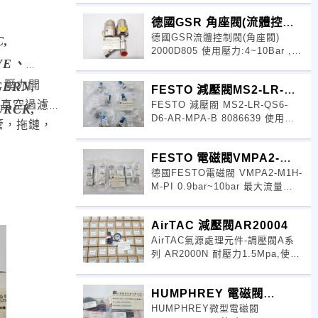
德國GSR 角座閥(流體控
德國GSR流體控制閥(角座閥)
制)2000D805
C,
2000D805 使用壓力:4~10Bar ,範
VE、
圍0~40Bar ​低壓控制高壓,口徑
G1/
，壓力開
GERN,
FESTO 減壓閥MS2-LR-
，真空過濾
FESTO 減壓閥 MS2-LR-QS6-
QS6-D6-AR
URCK,
D6-AR-MPA-B 8086639 使用溫
管，拖鏈，
度:-5~50度.符合環保ROHS指令
FESTO 電磁閥VMPA2-
德國FESTO電磁閥 VMPA2-M1H-
M1H-M-PI
M-PI 0.9bar~10bar 最大流量
870L/min,15ms,符合環保
AirTAC 減壓閥AR20004
AirTAC氣源處理元件-調壓閥A系
列 AR2000N 耐壓力1.5Mpa,使用
溫度-20~70度 使用壓力範圍
0.05~0
HUMPHREY 電磁閥
HUMPHREY微型電磁閥
HK5H324CNR