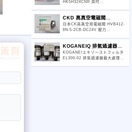
HK5H324CNR 英吋
1.98X0.5X1.18 ​VAX-100PSI,
1.5WATTS
CKD 高真空電磁閥
日本CK高真空用電磁閥 HVB412-
HVB412-8N-5-2CB
8N-5-2CB-DC24V 壓力
差:0.3Mpa,耗電功率28W,
CV=1.8 流
KOGANEIQ 排氣過濾器
KOGANEIエキゾーストフィルタ
EF300-02
EL300-02 排氣過濾器最大處理流
量300ANR オイルミスト回収率
99.9%,