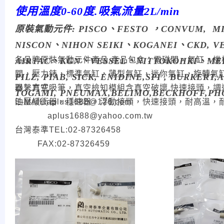
使用溫度0-60度.吸氣流量2L/min
原裝氣動元件: PISCO、
FESTO ，
CONVUM, MI
NISCON、NIHON SEIKI、KOGANEI、CKD, V
各品牌原裝氣動元件產品.產品包含：電磁閥，氣缸，
AIRTAC、KGN、VESSEL、NITTOKOHKI、MEDO
關，壓力錶，標準氣缸，薄型氣缸，迷你氣缸，旋轉氣
PILZ, PIAB, SICK, ENIDINE,SPI , BURKER
器，真空吸筆，真空檢知模組含真空破壞,快速接頭，
聯繫方式:
TOGAMI, PNEUMAX,BELIMO,BECKHOFF,PH
油壓緩衝器，穩速器，浮動接頭，快速接頭，耐高溫，
E-MAIL:aplus1688@126.com
aplus1688@yahoo.com.tw
台灣泰準TEL:02-87326458
FAX:02-87326459