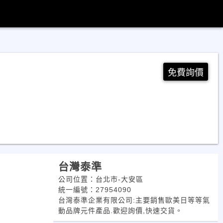
免費詢價
台灣泰準
公司位置：台北市-大安區
統一編號：27954090
台灣泰準企業有限公司:主要銷售歐美日等等氣
動品牌元件產品.歡迎詢價,快速交貨。