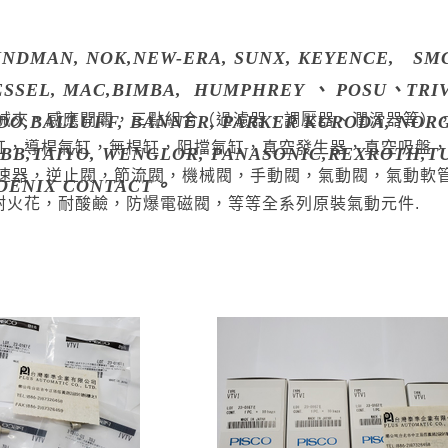
NDMAN, NOK,NEW-ERA, SUNX, KEYENCE, SM
ESSEL, MAC,BIMBA, HUMPHREY 、 POSU、TRI
機械夾，感應開關，三點組合（過濾器、調壓器、潤滑器等）
,BALLUFF, BANNER, PARKER KURODA, NOR
缸，導桿氣缸，無桿缸，阻擋氣缸，真空發生器，真空吸盤
T,ABB,TAIYO, WENGLOR, PANASONIC,REXROTH,T
調速器，逆止閥，節流閥，機械閥，手動閥，氣動閥，氣動軟
OENIX CONTACT。
耐火花，耐酸鹼，防爆電磁閥，等等全系列原裝氣動元件.