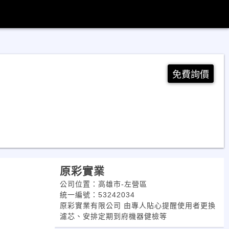
免費詢價
原彩實業
公司位置：高雄市-左營區
統一編號：53242034
原彩實業有限公司 由專人貼心提醒使用者更換
濾芯、安排定期到府機器健檢等