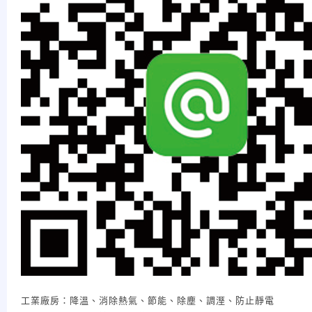
工業廠房：降溫、消除熱氣、節能、除塵、調溼、防止靜電