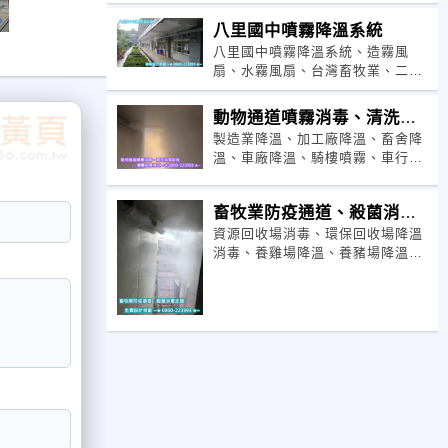
八里國中噴霧降溫系統
八里國中噴霧降溫系統、造霧風
扇、水霧風扇、台灣畜牧業、二氧
化氯氣霧消毒系統、鐵皮屋降溫方
法、溫室降溫方法、台北噴霧設
動物通道噴霧消毒、清洗消
備、台中噴霧設
製造業降溫、加工廠降溫、畜舍降
毒設施
溫、車廠降溫、騎樓噴霧、車行降
溫、噴霧風扇、校園降溫、店面降
溫、食品廠消毒、資源回收場消毒
畜牧業防疫通道、殺菌消毒
資源回收場消毒、環保回收場降溫
走道
消毒、養雞場降溫、養豬場降溫、
魚塭降溫、漁市降溫、魚市降溫、
五金行降溫、汙水處理廠、造船廠