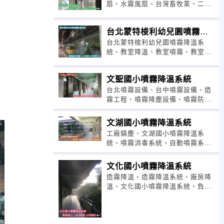
扇、水霧風扇、台灣畜牧業、二氧
化氯氣霧消毒系統、鐵皮屋降溫方
法、溫室降溫方法、台北噴霧設
台北蒙特梭利幼兒園噴霧降
備、
台北蒙特梭利幼兒園噴霧降溫系
溫系統
統、教室降溫、教室噴霧、教室噴
霧降溫、水霧噴霧、水霧造景、庭
園造景、戶外噴霧、戶外噴霧降
文聖國小噴霧降溫系統
溫、
台北噴霧設備、台中噴霧設備、造
霧工程、噴霧降塵設備、噴霧防塵
設備、噴霧除塵設備、噴霧降溫系
統、噴霧降溫設備、水冷扇、霧化
文湖國小噴霧降溫系統
工廠鎮塵、文湖國小噴霧降溫系
統、噴霧消毒系統、自動噴霧系
統、水霧鎮塵、露天餐廳、牛樟芝
養殖、養殖降溫、餐廳噴霧降溫
文化國小噴霧降溫系統
造霧降溫、造霧降溫系統、廠房降
溫、文化國小噴霧降溫系統、負離
子造霧機、溫室降溫、水霧降溫系
統、噴霧機、超音波造霧機、加濕
方法、室