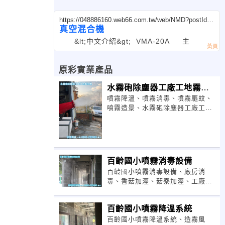
https://048886160.web66.com.tw/web/NMD?postId=4
13260
真空混合機
&lt;中文介紹&gt; VMA-20A 主
原彩實業產品
水霧砲除塵器工廠工地霧化
噴霧降溫、噴霧消毒、噴霧驅蚊、
機
噴霧造景、水霧砲除塵器工廠工地
霧化機、自動噴霧設備、降溫、加
濕、消毒、除臭、降塵、防止靜電
百齡國小噴霧消毒設備
百齡國小噴霧消毒設備、廠房消
毒、香菇加溼、菇寮加溼、工廠消
毒、恆濕系統、消毒設備、無塵室
消毒、環保除臭、自動感應消毒
百齡國小噴霧降溫系統
百齡國小噴霧降溫系統、造霧風