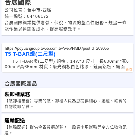
合展國際
公司位置：台中市-西區
統一編號：84406172
合展國際興業提供倉儲、保稅、物流的整合性服務。規畫一條
龍作業以達節省成本、提高服務效率。
https://poyuangroup.tw66.com.tw/web/NMD?postId=209066
T5 T-BAR燈(二尺型)
T5 T-BAR燈(二尺型) 規格：14W*3 尺寸：長600mm*寬6
00mm*高65mm 材質：磨光鋼板白色烤漆、鏡面鋁板、霧面鋁
柵板
合展國際產品
裝卸櫃業務
【裝卸櫃業務】專業的裝、卸櫃人員為您提供細心、迅速、確實的
貨物裝卸品質。
運輸配送
【運輸配送】提供全省貨櫃運輸，一般貨卡車運輸等全方位物流配
送。