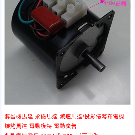
孵蛋機馬達 永磁馬達 減速馬達/投影儀幕布電機
燒烤馬達 電動模特 電動廣告