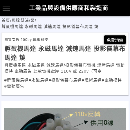
工業品與設備供應商和製造商
首頁
/
馬達幫浦/泵
/
孵蛋機馬達 永磁馬達 減速馬達 投影儀幕布馬達 燒
瀏覽次數:
200
by:
摩根科技
免費詢價
孵蛋機馬達 永磁馬達 減速馬達 投影儀幕布
馬達 燒
孵蛋機馬達 永磁馬達 減速馬達/投影儀幕布電機 燒烤馬達 電動
模特 電動廣告 此款電機電壓:110V,或 220v（可定
#孵蛋機馬達
#永磁馬達
#投影儀幕布馬達
#燒烤馬達
#電動模特
#電動廣告