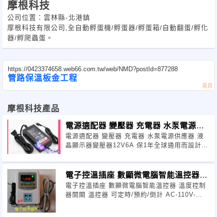
摩根科技
公司位置：雲林縣-北港鎮
摩根科技有限公司,全自動孵蛋機/孵蛋器/孵蛋箱/自動翻蛋/孵化
器/孵爬蟲蛋。
https://0423374658.web66.com.tw/web/NMD?postId=877288
管路保溫板金工程
摩根科技產品
電源適配器 變壓器 充電器 水泵電源供
電源適配器 變壓器 充電器 水泵電源供應器 液
應器 液晶顯
晶顯示器變壓器12V6A 保1年全球通用而設計製
造的
電子控溫插座 數顯微電腦智能溫控器
電子控溫插座 數顯微電腦智能溫控器 溫度控制
溫度控制器開關
器開關 溫控器 可定時/預約/倒計 AC-110V-
220V 2200W繼電器30A