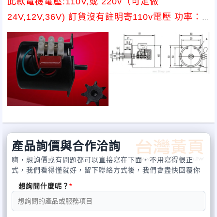
此款電機電壓:110V,或 220v（可定做
24V,12V,36V) 訂貨沒有註明寄110v電壓 功率：
14W 軸為中心軸，軸徑7mm 此款型號為
60KTYZ,馬達支援正反轉
產品詢價與合作洽詢
嗨，想詢價或有問題都可以直接寫在下面，不用寫得很正
式，我們看得懂就好，留下聯絡方式後，我們會盡快回覆你
想詢問什麼呢？