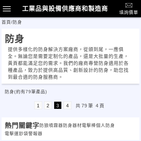
工業品與設備供應商和製造商
填詢價單
首頁
/
防身
防身
提供多樣化的防身解決方案廠商，從頭到尾，一應俱
全。無論您是需要定制化的產品，還是大批量的生產，
黃頁都能滿足您的需求。我們的廠商專營防身適用於各
種產品，致力於提供高品質、創新設計的防身，助您找
到最合適的防身服務商。
防身
(約有79筆產品)
1
2
3
4
共
79
筆
4
頁
熱門關鍵字
防狼噴霧器
防身器材
電擊棒
個人防身
電擊運鈔袋
警報器